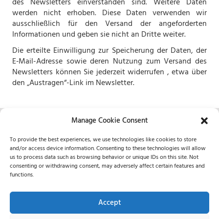
des Newsletters einverstanden sind. Weitere Daten
werden nicht erhoben. Diese Daten verwenden wir
ausschließlich für den Versand der angeforderten
Informationen und geben sie nicht an Dritte weiter.
Die erteilte Einwilligung zur Speicherung der Daten, der
E‑Mail-Adresse sowie deren Nutzung zum Versand des
Newsletters können Sie jederzeit widerrufen , etwa über
den „Austragen“-Link im Newsletter.
Manage Cookie Consent
REICHARDT
To provide the best experiences, we use technologies like cookies to store
Frankfurt and London
and/or access device information. Consenting to these technologies will allow
us to process data such as browsing behavior or unique IDs on this site. Not
German contact:
+49 6181 42 48 30
consenting or withdrawing consent, may adversely affect certain features and
English contact:
+44 7539 853 416
functions.
imprint
general conditions
Accept
data protection