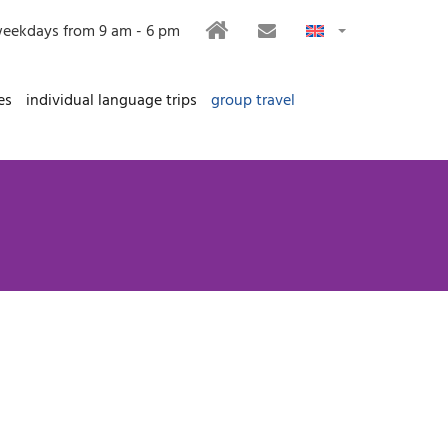
HOME
CONTACT
eekdays from 9 am - 6 pm
es
individual language trips
group travel