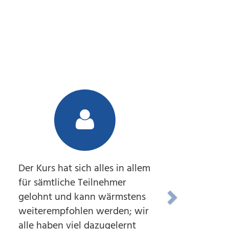
Der Kurs hat sich alles in allem
Zum Abs
für sämtliche Teilnehmer
Hebräis
gelohnt und kann wärmstens
die Gel
weiterempfohlen werden; wir
für die 
alle haben viel dazugelernt
Zusamm