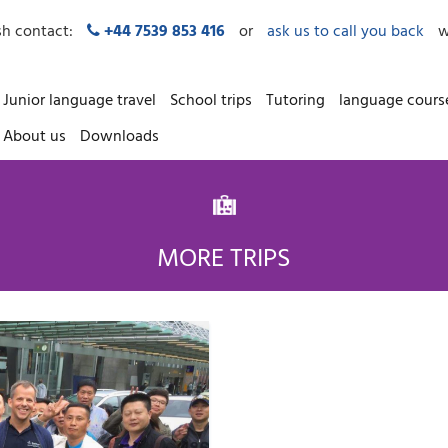
sh contact:
+44 7539 853 416
or
ask us to call you back
w
Junior language travel
School trips
Tutoring
language cours
About us
Downloads
MORE TRIPS