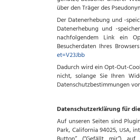
über den Träger des Pseudony
Der Datenerhebung und ‑speich
Datenerhebung und ‑speicher
nachfolgendem Link ein Opt
Besucherdaten Ihres Browser
et=V23Jbb
Dadurch wird ein Opt-Out-Cooki
nicht, solange Sie Ihren Wi
Datenschutzbestimmungen von
Datenschutzerklärung für di
Auf unseren Seiten sind Plugi
Park, California 94025,
, i
USA
Button” (“Gefällt mir”) auf