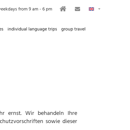
HOME
CONTACT
eekdays from 9 am - 6 pm
es
individual language trips
group travel
hr ernst. Wir behandeln Ihre
hutzvorschriften sowie dieser