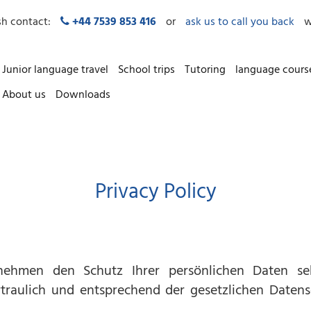
sh contact:
+44 7539 853 416
or
ask us to call you back
w
Junior language travel
School trips
Tutoring
language cours
About us
Downloads
Privacy Policy
 nehmen den Schutz Ihrer persönlichen Daten se
raulich und entsprechend der gesetzlichen Datensc