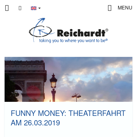
Home
contact
MENU
FUNNY MONEY: THEATERFAHRT
AM 26.03.2019