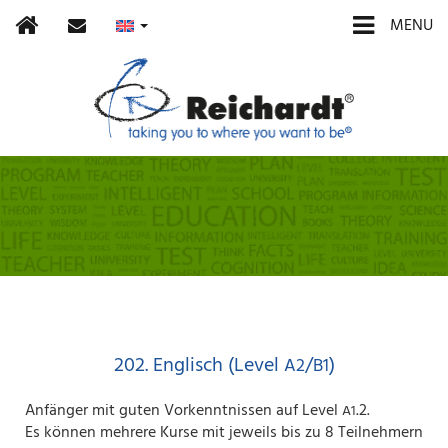
Home
contact
MENU
202. Englisch (Level
/
)
A2
B1
Anfänger mit guten Vorkenntnissen auf Level
.2.
A1
Es können mehrere Kurse mit jeweils bis zu 8 Teilnehmern